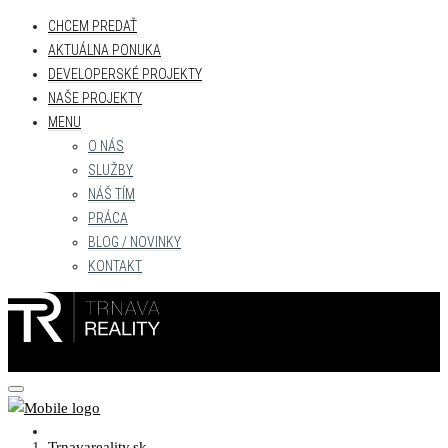
CHCEM PREDAŤ
AKTUÁLNA PONUKA
DEVELOPERSKÉ PROJEKTY
NAŠE PROJEKTY
MENU
O NÁS
SLUŽBY
NÁŠ TÍM
PRÁCA
BLOG / NOVINKY
KONTAKT
CHCEM PREDAŤ
Trnavareality.sk