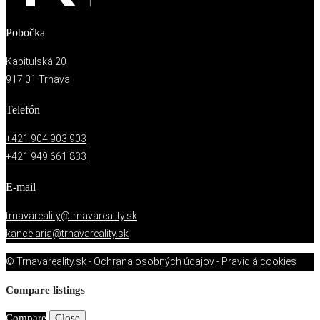
Pobočka
Kapitulská 20
917 01 Trnava
Telefón
+421 904 903 903
+421 949 661 833
E-mail
trnavareality@trnavareality.sk
kancelaria@trnavareality.sk
© Trnavareality.sk -
Ochrana osobných údajov
-
Pravidlá cookies
Compare listings
Compare
Close