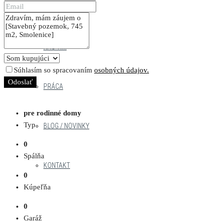
SLUŽBY
NÁŠ TÍM
Súhlasím so spracovaním
osobných údajov.
Odoslať
PRÁCA
pre rodinné domy
Typ
BLOG / NOVINKY
0
Spálňa
KONTAKT
0
Kúpeľňa
0
Garáž