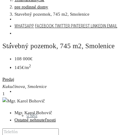
pre rodinné domy
Stavebný pozemok, 745 m2, Smolenice
AKTUÁLNA PONUKA
WHATSAPP
FACEBOOK
TWITTER
PINTEREST
LINKEDIN
EMAIL
DEVELOPERSKÉ PROJEKTY
Stavebný pozemok, 745 m2, Smolenice
108 000€
2
NAŠE PROJEKTY
145€/m
Predaj
Kukučínova, Smolenice
MENU
1
Mgr. Karol Bohovič
O NÁS
Ostatné nehnuteľnosti