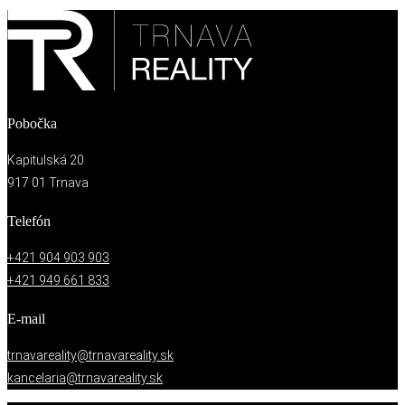
Pobočka
Kapitulská 20
917 01 Trnava
Telefón
+421 904 903 903
+421 949 661 833
E-mail
trnavareality@trnavareality.sk
kancelaria@trnavareality.sk