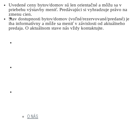
Uvedené ceny bytov/domov sú len orientačné a môžu sa v
priebehu výstavby meniť. Predávajúci si vyhradzuje právo na
zmenu cien.
AKTUÁLNA PONUKA
Stav dostupnosti bytov/domov (voľné/rezervované/predané) je
iba informatívny a môže sa meniť v závislosti od aktuálneho
predaja. O aktuálnom stave nás vždy kontaktujte.
DEVELOPERSKÉ PROJEKTY
NAŠE PROJEKTY
MENU
O NÁS