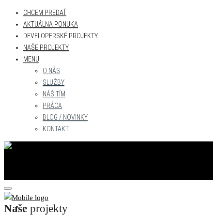
CHCEM PREDAŤ
AKTUÁLNA PONUKA
DEVELOPERSKÉ PROJEKTY
NAŠE PROJEKTY
MENU
O NÁS
SLUŽBY
NÁŠ TÍM
PRÁCA
BLOG / NOVINKY
KONTAKT
Naše
CHCEM PREDAŤ
projekty