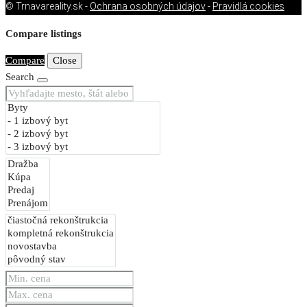
© Trnavareality.sk -
Ochrana osobných údajov
-
Pravidlá cookies
Compare listings
Compare
Close
Search