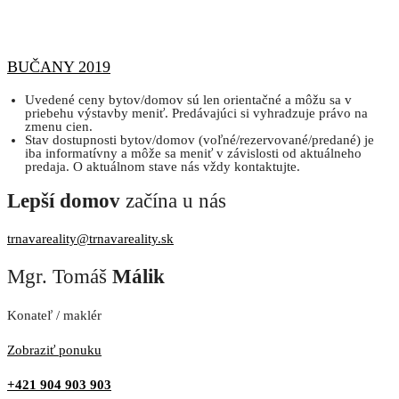
BUČANY 2019
Uvedené ceny bytov/domov sú len orientačné a môžu sa v
priebehu výstavby meniť. Predávajúci si vyhradzuje právo na
zmenu cien.
Stav dostupnosti bytov/domov (voľné/rezervované/predané) je
iba informatívny a môže sa meniť v závislosti od aktuálneho
predaja. O aktuálnom stave nás vždy kontaktujte.
Lepší domov
začína u nás
trnavareality@trnavareality.sk
Mgr. Tomáš
Málik
Konateľ / maklér
Zobraziť ponuku
+421 904 903 903