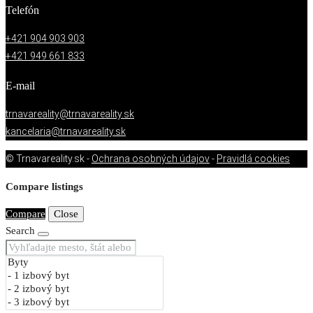
Telefón
+421 904 903 903
+421 949 661 833
E-mail
trnavareality@trnavareality.sk
kancelaria@trnavareality.sk
© Trnavareality.sk -
Ochrana osobných údajov
-
Pravidlá cookies
Compare listings
Compare
Close
Search