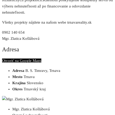
rezidenčných projektoch.Klientom poskytujeme kompletný servis od
výberu nehnuteľnosti až po financovanie a odovzdanie
nehnuteľnosti.
Všetky projekty nájdete na našom webe trnavareality.sk
0902 140 654
Mgr. Zlatica Košlábová
Adresa
Otvoriť na Google Maps
Adresa
B. S. Timravy, Trnava
Mesto
Trnava
Krajina
Slovensko
Okres
Trnavský kraj
Mgr. Zlatica Košlábová