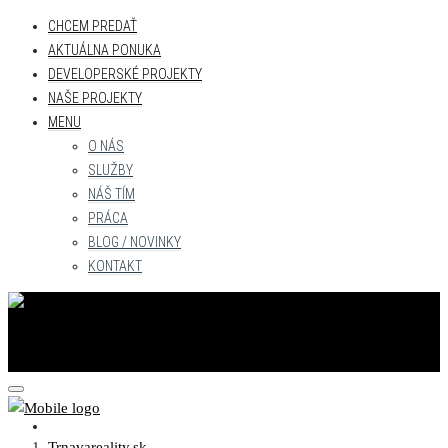
CHCEM PREDAŤ
AKTUÁLNA PONUKA
DEVELOPERSKÉ PROJEKTY
NAŠE PROJEKTY
MENU
O NÁS
SLUŽBY
NÁŠ TÍM
PRÁCA
BLOG / NOVINKY
KONTAKT
CHCEM PREDAŤ
Trnavareality.sk