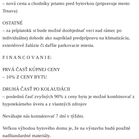
– nová cesta a chodníky priamo pred bytovkou (pripravuje mesto
Trnava)
OSTATNÉ
– za príplatokk si bude možné doobjednať veci nad rámec po
individuálnej dohode ako napríklad predprípravu na klimatizáciu,
exteriérové žalúzie či daľšie parkovacie miesta.
F I N A N C O V A N I E:
PRVÁ ČASŤ KÚPNEJ CENY
– 10% Z CENY BYTU
DRUHÁ ČASŤ PO KOLAUDÁCII
– poslednú časť zvyšných 90% z ceny bytu je možné kombinovať z
hypotekárneho úveru a z vlastných zdrojov
Neváhajte nás kontaktovať 7 dní v týždni.
Veľkou výhodou bytového domu je, že na výstavbu budú použité
nadštandardné materiály.