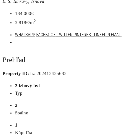
B. S. Timravy, Trnava
184 000€
2
3 818€/m
WHATSAPP
FACEBOOK
TWITTER
PINTEREST
LINKEDIN
EMAIL
Prehľad
Property ID:
hz-202413435683
2 izbový byt
Typ
2
Spálne
1
Kúpeľňa