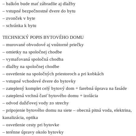
– balkón bude mať zábradlie aj dlažby
– vstupné bezpečnostné dvere do bytu
– zvonček v byte
– schránka k bytu
TECHNICKÝ POPIS BYTOVÉHO DOMU
– murované obvodové aj vnútorné priečky
– omietky na spoločnej chodbe
– vymaľovaná spoločná chodba
– dlažby na spoločnej chodbe
– osvetlenie na spoločných priestoroch a pri kobkách
– vstupné vchodové dvere do bytovky
– zateplený komplet celý bytový dom + farebná úprava na fasáde
– zateplená vrchná časť bytového domu + izolácia
– odvod dažďovej vody zo strechy
– pripojenie bytového domu na siete – obecná pitná voda, elektrina,
kanalizácia, optika
– osvetlenie cesty pri bytovke
– terénne úpravy okolo bytovky