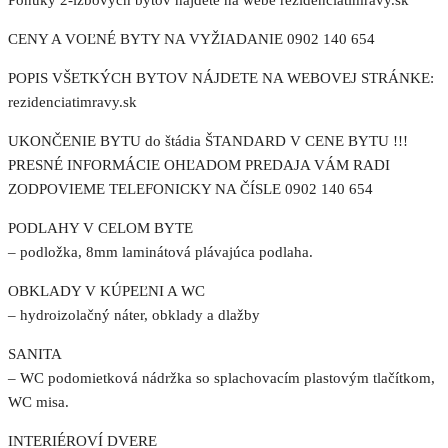
Ponuky 2-izbových bytov nájdete na webe rezidenciatimravy.sk
CENY A VOĽNÉ BYTY NA VYŽIADANIE 0902 140 654
POPIS VŠETKÝCH BYTOV NÁJDETE NA WEBOVEJ STRÁNKE:
rezidenciatimravy.sk
UKONČENIE BYTU do štádia ŠTANDARD V CENE BYTU !!!
PRESNÉ INFORMÁCIE OHĽADOM PREDAJA VÁM RADI
ZODPOVIEME TELEFONICKY NA ČÍSLE 0902 140 654
PODLAHY V CELOM BYTE
– podložka, 8mm laminátová plávajúca podlaha.
OBKLADY V KÚPEĽNI A WC
– hydroizolačný náter, obklady a dlažby
SANITA
– WC podomietková nádržka so splachovacím plastovým tlačítkom,
WC misa.
INTERIÉROVÍ DVERE