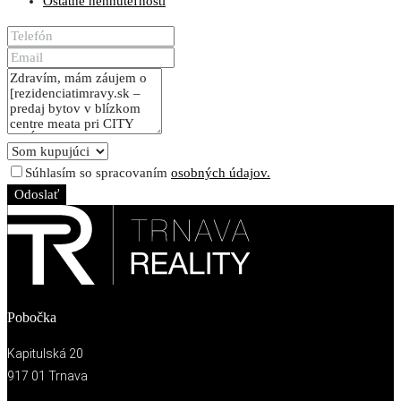
Ostatné nehnuteľnosti
Súhlasím so spracovaním
osobných údajov.
Odoslať
Pobočka
Kapitulská 20
917 01 Trnava