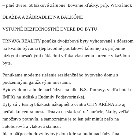
– plné dvere, obložkové zárubne, kovanie kľučky, príp. WC-zámok
DLAŽBA A ZÁBRADLIE NA BALKÓNE
VSTUPNÉ BEZPEČNOSTNÉ DVERE DO BYTU
TRNAVA REALITY ponúka dvojizbové byty vyhotovené s dôrazom
na kvalitu bývania (teplovodné podlahové kúrenie) a s príjemne
nízkymi mesačnými nákladmi vďaka vlastnému kúrenie v každom
byte.
Ponúkame moderne riešenie rezidenčného bytového domu s
podzemnými garážovými miestami.
Bytový dom sa bude nachádzať na ulici B.S. Timravy, vedľa hotela
IMPIQ na sídlisku Ľudmily Podjavorinskej.
Byty sú v tesnej blízkosti nákupného centra CITY ARÉNA ale aj
neďaleko centra mesta Trnava na skok sú reštaurácie, školy, veľké
množstvo potravín, a samozrejme je to len pár minút pešo na
autobusovú a vlakovú stanicu.
Ide o päťposchodový bytový dom kde sa budú nachádzať na