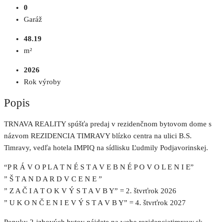
0
Garáž
48.19
m²
2026
Rok výroby
Popis
TRNAVA REALITY spúšťa predaj v rezidenčnom bytovom dome s
názvom REZIDENCIA TIMRAVY blízko centra na ulici B.S.
Timravy, vedľa hotela IMPIQ na sídlisku Ľudmily Podjavorinskej.
“P R Á V O P L A T N É S T A V E B N É P O V O L E N I E”
” Š T A N D A R D V C E N E ”
” Z A Č I A T O K V Ý S T A V B Y” = 2. štvrťrok 2026
” U K O N Č E N I E V Ý S T A V B Y” = 4. štvrťrok 2027