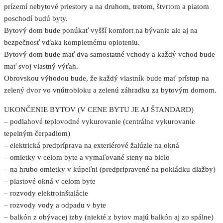
prízemí nebytové priestory a na druhom, tretom, štvrtom a piatom
poschodí budú byty.
Bytový dom bude ponúkať vyšší komfort na bývanie ale aj na
bezpečnosť vďaka kompletnému oploteniu.
Bytový dom bude mať dva samostatné vchody a každý vchod bude
mať svoj vlastný výťah.
Obrovskou výhodou bude, že každý vlastník bude mať prístup na
zelený dvor vo vnútrobloku a zelenú záhradku za bytovým domom.
UKONČENIE BYTOV (V CENE BYTU JE AJ ŠTANDARD)
– podlahové teplovodné vykurovanie (centrálne vykurovanie
tepelným čerpadlom)
– elektrická predpríprava na exteriérové žalúzie na okná
– omietky v celom byte a vymaľované steny na bielo
– na hrubo omietky v kúpeľni (predpripravené na pokládku dlažby)
– plastové okná v celom byte
– rozvody elektroinštalácie
– rozvody vody a odpadu v byte
– balkón z obývacej izby (niekté z bytov majú balkón aj zo spálne)