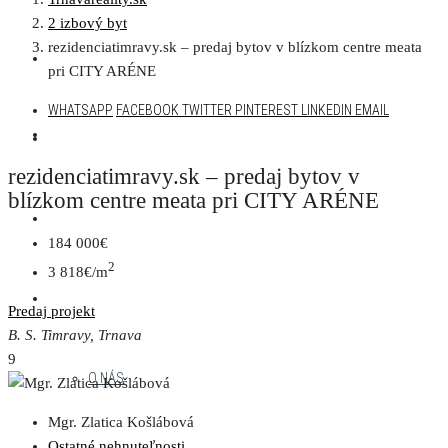
2 izbový byt
rezidenciatimravy.sk – predaj bytov v blízkom centre meata
AKTUÁLNA PONUKA
pri CITY ARÉNE
WHATSAPP
FACEBOOK
TWITTER
PINTEREST
LINKEDIN
EMAIL
DEVELOPERSKÉ PROJEKTY
rezidenciatimravy.sk – predaj bytov v
blízkom centre meata pri CITY ARÉNE
NAŠE PROJEKTY
184 000€
2
3 818€/m
MENU
Predaj
projekt
B. S. Timravy, Trnava
9
O NÁS
Mgr. Zlatica Košlábová
Ostatné nehnuteľnosti