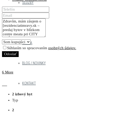
SLUŽBY
NÁŠ TÍM
PRÁCA
Súhlasím so spracovaním
osobných údajov.
Odoslať
BLOG / NOVINKY
6 More
KONTAKT
2 izbový byt
Typ
2