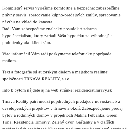
Kompletný servis vyriešime komfortne a bezpečne: zabezpečíme
právny servis, spracovanie kúpno-predajných zmlúv, spracovanie
návrhu na vklad do katastra.
Radi Vám zabezpečíme znalecký posudok + zdarma
hypo.špecialistu, ktorý zariadi Vašu hypotéku za výhodnejšie
podmienky ako klient sám.
Viac informácií Vám radi poskytneme telefonicky poprípade
mailom.
Text a fotografie sú autorským dielom a majetkom realitnej
spoločnosti TRNAVA REALITY, s.r.o.
Info k bytom nájdete aj na web stránke: rezidenciatimravy.sk
Trnava Reality patrí medzi popdredných predajcov novostavieb a
developerských projektov v Trnave a okolí. Zabezpečujeme predaj
bytov a rodinných domov v projektoch Malina Felbanka, Green
Tirna, Rezidencia Timravy, Zelený dvor, Gaštanky a v ďaľších