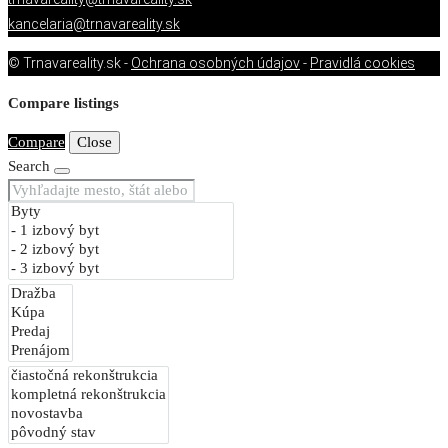
kancelaria@trnavareality.sk
© Trnavareality.sk -
Ochrana osobných údajov
-
Pravidlá cookies
Compare listings
Compare
Close
Search