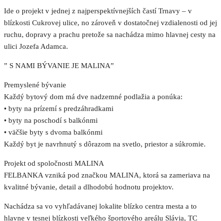
Ide o projekt v jednej z najperspektívnejších častí Trnavy – v
blízkosti Cukrovej ulice, no zároveň v dostatočnej vzdialenosti od jej
ruchu, dopravy a prachu pretože sa nachádza mimo hlavnej cesty na
ulici Jozefa Adamca.
” S NAMI BÝVANIE JE MALINA”
Premyslené bývanie
Každý bytový dom má dve nadzemné podlažia a ponúka:
• byty na prízemí s predzáhradkami
• byty na poschodí s balkónmi
• väčšie byty s dvoma balkónmi
Každý byt je navrhnutý s dôrazom na svetlo, priestor a súkromie.
Projekt od spoločnosti MALINA
FELBANKA vzniká pod značkou MALINA, ktorá sa zameriava na
kvalitné bývanie, detail a dlhodobú hodnotu projektov.
Nachádza sa vo vyhľadávanej lokalite blízko centra mesta a to
hlavne v tesnej blízkosti veľkého športového areálu Slávia, TC