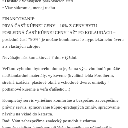
• Dostatok vonkajších parkovacích státi
• Viac súkromia, menej ruchu
FINANCOVANIE:
PRVÁ ČASŤ KÚPNEJ CENY = 10% Z CENY BYTU
POSLEDNÁ ČASŤ KÚPNEJ CENY “AŽ” PO KOLAUDÁCII =
poslednú časť “90%” je možné kombinovať z hypotekárneho úveru
a z vlastných zdrojov
Neváhajte nás kontaktovať 7 dní v týždni.
Veľkou výhodou bytového domu je, že na výstavbu budú použité
nadštandardné materiály, vybavenie (kvalitná tehla Porotherm,
strešná izolácia, plastové okná a vchodové dvere, omietky +
podlahové kúrenie a veľa ďalšieho…)
Kompletný servis vyriešime komfortne a bezpečne: zabezpečíme
právny servis, spracovanie kúpno-predajných zmlúv, spracovanie
návrhu na vklad do katastra.
Radi Vám zabezpečíme znalecký posudok + zdarma
hypo.špecialistu, ktorý zariadi Vašu hypotéku za výhodnejšie