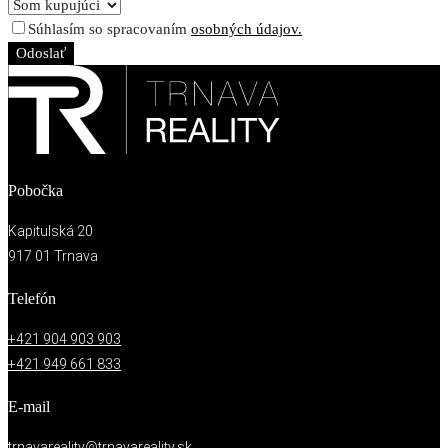
Súhlasím so spracovaním
osobných údajov.
Odoslať
Pobočka
Kapitulská 20
917 01 Trnava
Telefón
+421 904 903 903
+421 949 661 833
E-mail
trnavareality@trnavareality.sk