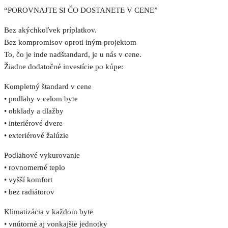
“POROVNAJTE SI ČO DOSTANETE V CENE”
Bez akýchkoľvek príplatkov.
Bez kompromisov oproti iným projektom
To, čo je inde nadštandard, je u nás v cene.
Žiadne dodatočné investície po kúpe:
Kompletný štandard v cene
• podlahy v celom byte
• obklady a dlažby
• interiérové dvere
• exteriérové žalúzie
Podlahové vykurovanie
• rovnomerné teplo
• vyšší komfort
• bez radiátorov
Klimatizácia v každom byte
• vnútorné aj vonkajšie jednotky