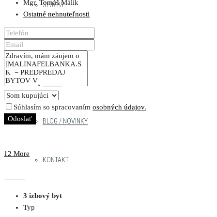
Mgr. Tomáš Málik
SLUŽBY
Ostatné nehnuteľnosti
NÁŠ TÍM
PRÁCA
Súhlasím so spracovaním
osobných údajov.
Odoslať
BLOG / NOVINKY
12 More
KONTAKT
3 izbový byt
Typ