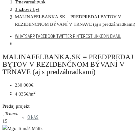
Trnavareality.sk
3 izbový byt
MALINAFELBANKA.SK = PREDPREDAJ BYTOV V
AKTUÁLNA PONUKA
REZIDENČNOM BÝVANÍ V TRNAVE (aj s predzáhradkami)
WHATSAPP
FACEBOOK
TWITTER
PINTEREST
LINKEDIN
EMAIL
DEVELOPERSKÉ PROJEKTY
MALINAFELBANKA.SK = PREDPREDAJ
BYTOV V REZIDENČNOM BÝVANÍ V
NAŠE PROJEKTY
TRNAVE (aj s predzáhradkami)
230 000€
MENU
2
4 035€/m
Predaj
projekt
, Trnava
O NÁS
15