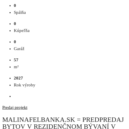
0
Spálňa
0
Kúpeľňa
0
Garáž
57
m²
2027
Rok výroby
Predaj
projekt
MALINAFELBANKA.SK = PREDPREDAJ
BYTOV V REZIDENČNOM BÝVANÍ V