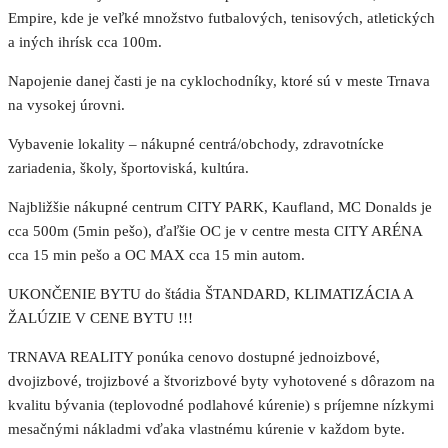
Empire, kde je veľké množstvo futbalových, tenisových, atletických
a iných ihrísk cca 100m.
Napojenie danej časti je na cyklochodníky, ktoré sú v meste Trnava
na vysokej úrovni.
Vybavenie lokality – nákupné centrá/obchody, zdravotnícke
zariadenia, školy, športoviská, kultúra.
Najbližšie nákupné centrum CITY PARK, Kaufland, MC Donalds je
cca 500m (5min pešo), ďaľšie OC je v centre mesta CITY ARÉNA
cca 15 min pešo a OC MAX cca 15 min autom.
UKONČENIE BYTU do štádia ŠTANDARD, KLIMATIZÁCIA A
ŽALÚZIE V CENE BYTU !!!
TRNAVA REALITY ponúka cenovo dostupné jednoizbové,
dvojizbové, trojizbové a štvorizbové byty vyhotovené s dôrazom na
kvalitu bývania (teplovodné podlahové kúrenie) s príjemne nízkymi
mesačnými nákladmi vďaka vlastnému kúrenie v každom byte.