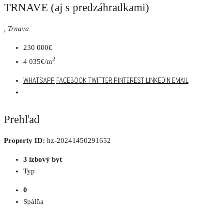
TRNAVE (aj s predzáhradkami)
, Trnava
230 000€
2
4 035€/m
WHATSAPP
FACEBOOK
TWITTER
PINTEREST
LINKEDIN
EMAIL
Prehľad
Property ID:
hz-20241450291652
3 izbový byt
Typ
0
Spálňa