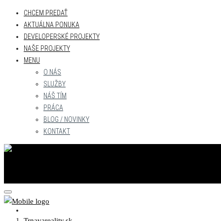
CHCEM PREDAŤ
AKTUÁLNA PONUKA
DEVELOPERSKÉ PROJEKTY
NAŠE PROJEKTY
MENU
O NÁS
SLUŽBY
NÁŠ TÍM
PRÁCA
BLOG / NOVINKY
KONTAKT
CHCEM PREDAŤ
Trnavareality.sk