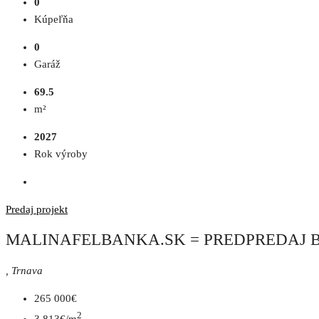
0
Kúpeľňa
0
Garáž
69.5
m²
2027
Rok výroby
Predaj
projekt
MALINAFELBANKA.SK = PREDPREDAJ BYT
, Trnava
265 000€
2
3 813€/m