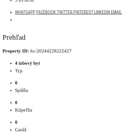
WHATSAPP
FACEBOOK
TWITTER
PINTEREST
LINKEDIN
EMAIL
Prehľad
Property ID:
hz-20244228222427
4 izbový byt
Typ
0
Spálňa
0
Kúpeľňa
0
Garáž