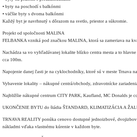
• byty na poschodí s balkónmi
• väčšie byty s dvoma balkónmi
Každý byt je navrhnutý s dôrazom na svetlo, priestor a súkromie.
Projekt od spoločnosti MALINA
FELBANKA vzniká pod značkou MALINA, ktorá sa zameriava na kvalit
Nachádza sa vo vyhľadávanej lokalite blízko centra mesta a to hlavne 
cca 100m.
Napojenie danej časti je na cyklochodníky, ktoré sú v meste Trnava n
Vybavenie lokality – nákupné centrá/obchody, zdravotnícke zariadenia,
Najbližšie nákupné centrum CITY PARK, Kaufland, MC Donalds je c
UKONČENIE BYTU do štádia ŠTANDARD, KLIMATIZÁCIA A ŽALÚ
TRNAVA REALITY ponúka cenovo dostupné jednoizbové, dvojizbové, t
nákladmi vďaka vlastnému kúrenie v každom byte.