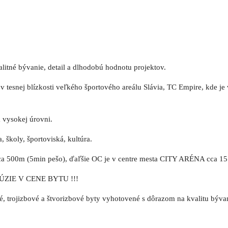
né bývanie, detail a dlhodobú hodnotu projektov.
v tesnej blízkosti veľkého športového areálu Slávia, TC Empire, kde je
a vysokej úrovni.
 školy, športoviská, kultúra.
ca 500m (5min pešo), ďaľšie OC je v centre mesta CITY ARÉNA cca 1
ZIE V CENE BYTU !!!
rojizbové a štvorizbové byty vyhotovené s dôrazom na kvalitu bývan