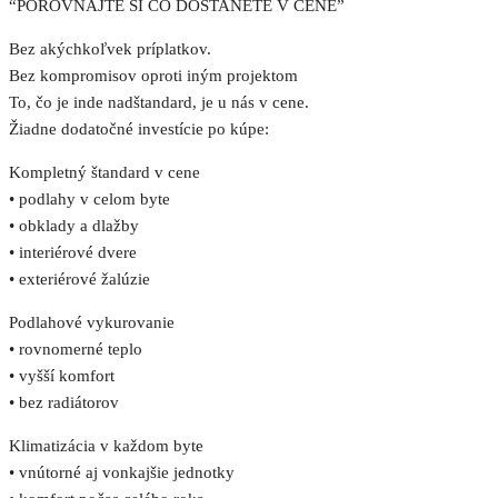
“POROVNAJTE SI ČO DOSTANETE V CENE”
Bez akýchkoľvek príplatkov.
Bez kompromisov oproti iným projektom
To, čo je inde nadštandard, je u nás v cene.
Žiadne dodatočné investície po kúpe:
Kompletný štandard v cene
• podlahy v celom byte
• obklady a dlažby
• interiérové dvere
• exteriérové žalúzie
Podlahové vykurovanie
• rovnomerné teplo
• vyšší komfort
• bez radiátorov
Klimatizácia v každom byte
• vnútorné aj vonkajšie jednotky