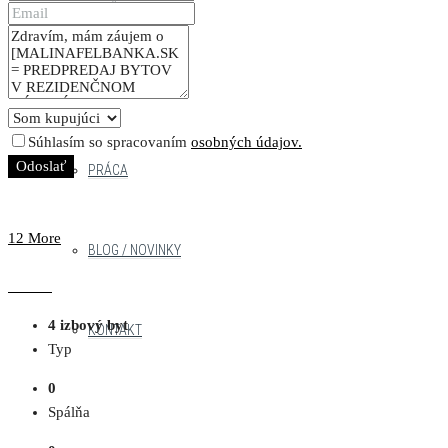
SLUŽBY
NÁŠ TÍM
Súhlasím so spracovaním
osobných údajov.
Odoslať
PRÁCA
12 More
BLOG / NOVINKY
4 izbový byt
KONTAKT
Typ
0
Spálňa