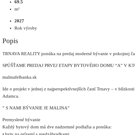
69.5
m²
2027
Rok výroby
Popis
TRNAVA REALITY ponúka na predaj moderné bývanie v pokojnej č
SPÚŠŤAME PREDAJ PRVEJ ETAPY BYTOVÉHO DOMU “A” V K
malinafelbanka.sk
Ide o projekt v jednej z najperspektívnejších častí Trnavy – v blízkos
Adamca.
” S NAMI BÝVANIE JE MALINA”
Premyslené bývanie
Každý bytový dom má dve nadzemné podlažia a ponúka:
• byty na prízemí s predzáhradkami