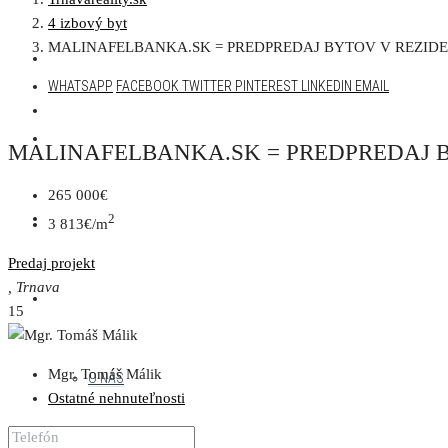
4 izbový byt
MALINAFELBANKA.SK = PREDPREDAJ BYTOV V REZIDENČ
AKTUÁLNA PONUKA
WHATSAPP
FACEBOOK
TWITTER
PINTEREST
LINKEDIN
EMAIL
DEVELOPERSKÉ PROJEKTY
MALINAFELBANKA.SK = PREDPREDAJ BYT
265 000€
NAŠE PROJEKTY
2
3 813€/m
Predaj
projekt
, Trnava
MENU
15
Mgr. Tomáš Málik
O NÁS
Ostatné nehnuteľnosti