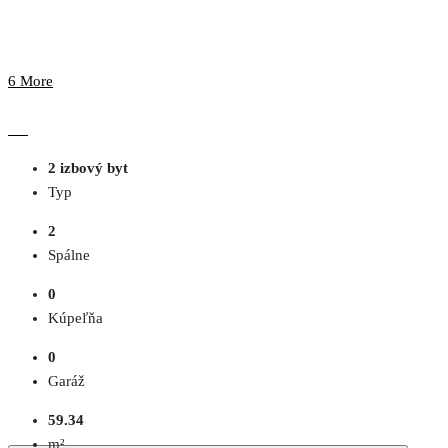
6 More
2 izbový byt
Typ
2
Spálne
0
Kúpeľňa
0
Garáž
59.34
m²