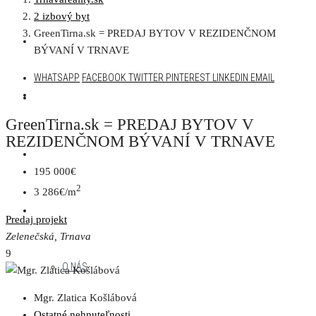
2 izbový byt
GreenTirna.sk = PREDAJ BYTOV V REZIDENČNOM
AKTUÁLNA PONUKA
BÝVANÍ V TRNAVE
WHATSAPP
FACEBOOK
TWITTER
PINTEREST
LINKEDIN
EMAIL
DEVELOPERSKÉ PROJEKTY
GreenTirna.sk = PREDAJ BYTOV V
REZIDENČNOM BÝVANÍ V TRNAVE
NAŠE PROJEKTY
195 000€
2
3 286€/m
MENU
Predaj
projekt
Zelenečská, Trnava
9
O NÁS
Mgr. Zlatica Košlábová
Ostatné nehnuteľnosti