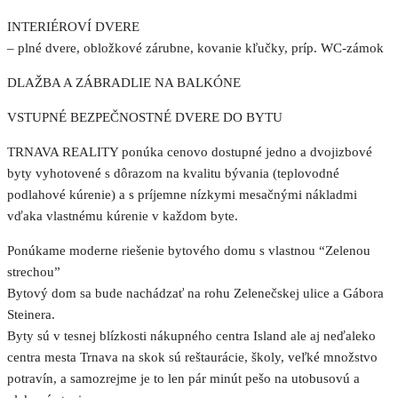
INTERIÉROVÍ DVERE
– plné dvere, obložkové zárubne, kovanie kľučky, príp. WC-zámok
DLAŽBA A ZÁBRADLIE NA BALKÓNE
VSTUPNÉ BEZPEČNOSTNÉ DVERE DO BYTU
TRNAVA REALITY ponúka cenovo dostupné jedno a dvojizbové
byty vyhotovené s dôrazom na kvalitu bývania (teplovodné
podlahové kúrenie) a s príjemne nízkymi mesačnými nákladmi
vďaka vlastnému kúrenie v každom byte.
Ponúkame moderne riešenie bytového domu s vlastnou “Zelenou
strechou”
Bytový dom sa bude nachádzať na rohu Zelenečskej ulice a Gábora
Steinera.
Byty sú v tesnej blízkosti nákupného centra Island ale aj neďaleko
centra mesta Trnava na skok sú reštaurácie, školy, veľké množstvo
potravín, a samozrejme je to len pár minút pešo na utobusovú a