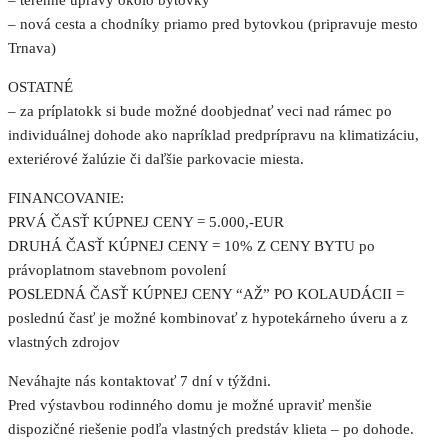
– nová cesta a chodníky priamo pred bytovkou (pripravuje mesto
Trnava)
OSTATNÉ
– za príplatokk si bude možné doobjednať veci nad rámec po
individuálnej dohode ako napríklad predprípravu na klimatizáciu,
exteriérové žalúzie či daľšie parkovacie miesta.
FINANCOVANIE:
PRVÁ ČASŤ KÚPNEJ CENY = 5.000,-EUR
DRUHÁ ČASŤ KÚPNEJ CENY = 10% Z CENY BYTU po
právoplatnom stavebnom povolení
POSLEDNÁ ČASŤ KÚPNEJ CENY “AŽ” PO KOLAUDÁCII =
poslednú časť je možné kombinovať z hypotekárneho úveru a z
vlastných zdrojov
Neváhajte nás kontaktovať 7 dní v týždni.
Pred výstavbou rodinného domu je možné upraviť menšie
dispozičné riešenie podľa vlastných predstáv klieta – po dohode.