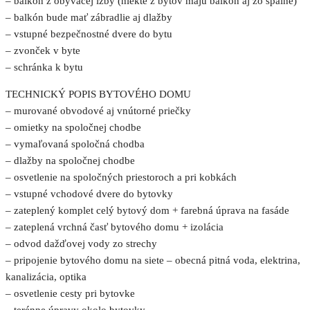
– balkón z obývacej izby (niekté z bytov majú balkón aj zo spálne)
– balkón bude mať zábradlie aj dlažby
– vstupné bezpečnostné dvere do bytu
– zvonček v byte
– schránka k bytu
TECHNICKÝ POPIS BYTOVÉHO DOMU
– murované obvodové aj vnútorné priečky
– omietky na spoločnej chodbe
– vymaľovaná spoločná chodba
– dlažby na spoločnej chodbe
– osvetlenie na spoločných priestoroch a pri kobkách
– vstupné vchodové dvere do bytovky
– zateplený komplet celý bytový dom + farebná úprava na fasáde
– zateplená vrchná časť bytového domu + izolácia
– odvod dažďovej vody zo strechy
– pripojenie bytového domu na siete – obecná pitná voda, elektrina,
kanalizácia, optika
– osvetlenie cesty pri bytovke
– terénne úpravy okolo bytovky