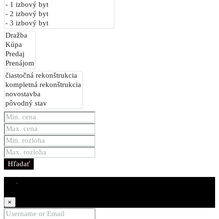
Hľadať
Login
×