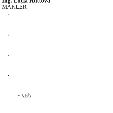
Ing. Lucia Huttová
MAKLÉR
AKTUÁLNA PONUKA
DEVELOPERSKÉ PROJEKTY
NAŠE PROJEKTY
MENU
O NÁS