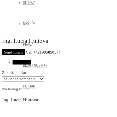
SLUŽBY
NÁŠ TÍM
Ing. Lucia Huttová
PRÁCA
Send Email
Call
+421905850574
Listings (0)
BLOG / NOVINKY
Zoradiť podľa:
KONTAKT
No listing found.
Ing. Lucia Huttová