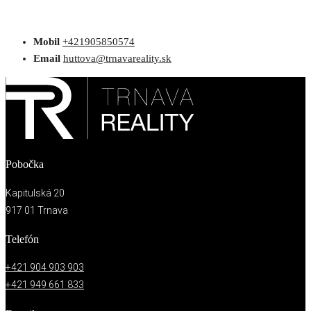
Mobil
+421905850574
Email
huttova@trnavareality.sk
Pobočka
Kapitulská 20
917 01 Trnava
Telefón
+421 904 903 903
+421 949 661 833