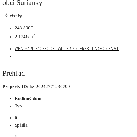
obci Šurianky
, Šurianky
248 890€
2
2 174€/m
WHATSAPP
FACEBOOK
TWITTER
PINTEREST
LINKEDIN
EMAIL
Prehľad
Property ID:
hz-20242771230799
Rodinný dom
Typ
0
Spálňa