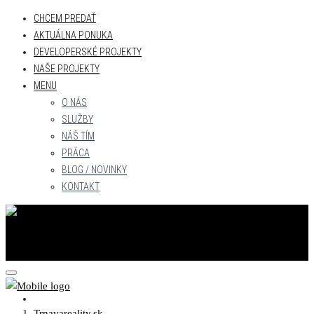
CHCEM PREDAŤ
AKTUÁLNA PONUKA
DEVELOPERSKÉ PROJEKTY
NAŠE PROJEKTY
MENU
O NÁS
SLUŽBY
NÁŠ TÍM
PRÁCA
BLOG / NOVINKY
KONTAKT
CHCEM PREDAŤ
Trnavareality.sk