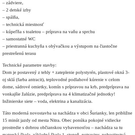
– zádviere,
– 2 detské izby
– spálňa,
– technická miestnosť
– kúpeľňa s toaletou – príprava na vaňu a sprchu
– samostatné WC
– priestranná kuchyňa s obývačkou a výstupom na čiastočne
prestrešenú terasu
Technické parametre stavby:
Dom je postavený z tehly + zateplenie polystyrén, plastové okná 3-
oj sklá (farba antracit), teplovodné podlahové kúrenie v celom
dome, sádrové omietky, komín s prípravou na krb, predpríprava na
vonkajšie žalúzie, predpríprava na 4 klimatizačné jednotky!
Inžinierske siete – voda, elektrina a kanalizácia.
Táto moderná novostavba sa nachádza v obci Šurianky, len približne
15 minút jazdy od mesta Nitra. Obec ponúka pokojné vidiecke
prostredie s dobrou občianskou vybavenosťou – nachádza sa tu
materská škola, základná škola 1. stupeň, potraviny, pohostinstvá,