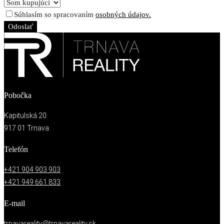
Súhlasím so spracovaním
osobných údajov.
Odoslať
Pobočka
Kapitulská 20
917 01 Trnava
Telefón
+421 904 903 903
+421 949 661 833
E-mail
trnavareality@trnavareality.sk