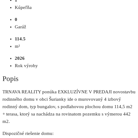
1
Kúpeľňa
0
Garáž
114.5
m²
2026
Rok výroby
Popis
TRNAVA REALITY ponúka EXKLUZÍVNE V PREDAJI novostavbu
rodinného domu v obci Šurianky ide o murovovaný 4 izbový
rodinný dom, typ bungalov, s podlahovou plochou domu 114,5 m2
+ terasa, ktorý sa nachádza na rovinatom pozemku s výmerou 442
m2.
Dispozičné riešenie domu: