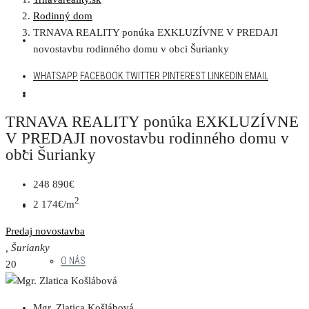
Rodinný dom
TRNAVA REALITY ponúka EXKLUZÍVNE V PREDAJI
AKTUÁLNA PONUKA
novostavbu rodinného domu v obci Šurianky
WHATSAPP
FACEBOOK
TWITTER
PINTEREST
LINKEDIN
EMAIL
DEVELOPERSKÉ PROJEKTY
TRNAVA REALITY ponúka EXKLUZÍVNE
V PREDAJI novostavbu rodinného domu v
NAŠE PROJEKTY
obci Šurianky
248 890€
2
2 174€/m
MENU
Predaj
novostavba
, Šurianky
O NÁS
20
Mgr. Zlatica Košlábová