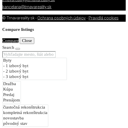
kancelaria@trnavareality.sk
© Trnavareality.sk -
Ochrana osobných údajov
-
Pravidlá cookies
Compare listings
Compare
Close
Search