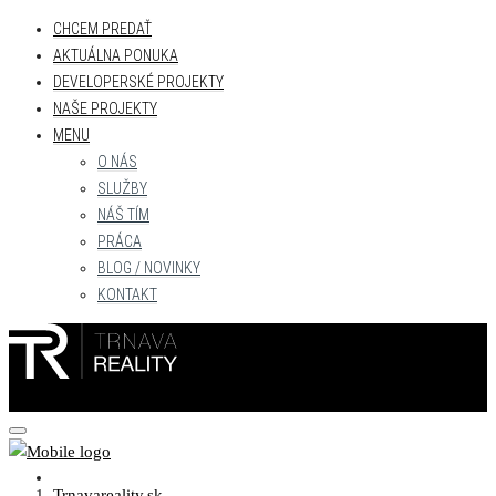
CHCEM PREDAŤ
AKTUÁLNA PONUKA
DEVELOPERSKÉ PROJEKTY
NAŠE PROJEKTY
MENU
O NÁS
SLUŽBY
NÁŠ TÍM
PRÁCA
BLOG / NOVINKY
KONTAKT
CHCEM PREDAŤ
Trnavareality.sk