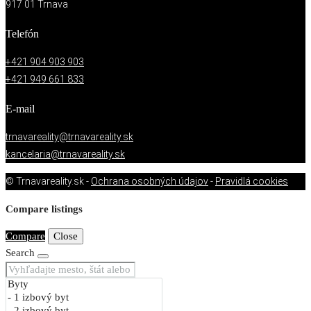
917 01 Trnava
Telefón
+421 904 903 903
+421 949 661 833
E-mail
trnavareality@trnavareality.sk
kancelaria@trnavareality.sk
© Trnavareality.sk -
Ochrana osobných údajov
-
Pravidlá cookies
Compare listings
Compare
Close
Search