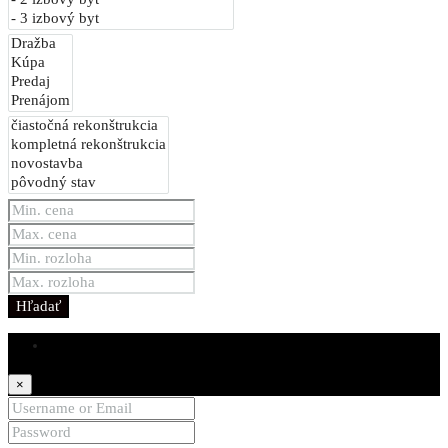
Hľadať
Login
×