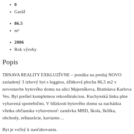
0
Garáž
86.5
m²
2006
Rok výroby
Popis
TRNAVA REALITY EXKLUZÍVNE – ponúka na predaj NOVO
zariadený 3 izbový byt s loggiou, úžitková plocha 86,5 m2 v
novostavbe bytového domu na ulici Majerníkova, Bratislava Karlova
Ves. Byt prešiel kompletnou rekonštrukciou. Kuchynská linka plne
vybavená spotrebičmi. V blízkosti bytového domu sa nachádza
všetka občianska vybavenosť: zastávka MHD, škola, škôlka,
obchody, reštaurácie, kaviarne…
Byt je voľný k nasťahovaniu.