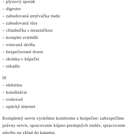
– plynový sporák
– digestor
– zabudovaná umývačka riadu
– zabudovaná rúra
– chladnička s mrazničkou
– komplet svietidlá
– vstavaná skriňa
– bezpečnostné dvere
– skrinka v kúpeľni
– zrkadlo
IS
– elektrina
– kanalizácia
– vodovod
– optický internet
Kompletný servis vyriešime komfortne a bezpečne: zabezpečíme
právny servis, spracovanie kúpno-predajných zmlúv, spracovanie
návrhu na vklad do katastra.