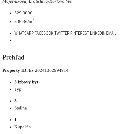
Majerníkova, Bratislava-Karlova Ves
329 000€
2
3 803€/m
WHATSAPP
FACEBOOK
TWITTER
PINTEREST
LINKEDIN
EMAIL
Prehľad
Property ID:
hz-20241362994914
3 izbový byt
Typ
3
Spálne
1
Kúpeľňa