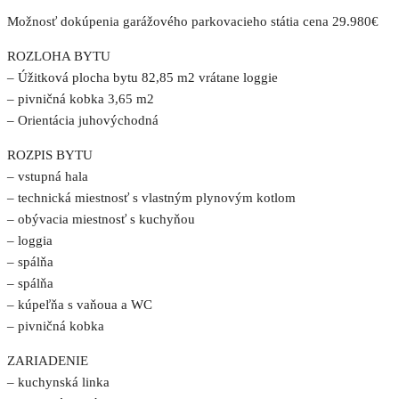
Možnosť dokúpenia garážového parkovacieho státia cena 29.980€
ROZLOHA BYTU
– Úžitková plocha bytu 82,85 m2 vrátane loggie
– pivničná kobka 3,65 m2
– Orientácia juhovýchodná
ROZPIS BYTU
– vstupná hala
– technická miestnosť s vlastným plynovým kotlom
– obývacia miestnosť s kuchyňou
– loggia
– spálňa
– spálňa
– kúpeľňa s vaňoua a WC
– pivničná kobka
ZARIADENIE
– kuchynská linka