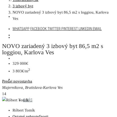
3 izbový byt
NOVO zariadený 3 izbový byt 86,5 m2 s loggiou, Karlova
AKTUÁLNA PONUKA
Ves
WHATSAPP
FACEBOOK
TWITTER
PINTEREST
LINKEDIN
EMAIL
DEVELOPERSKÉ PROJEKTY
NOVO zariadený 3 izbový byt 86,5 m2 s
loggiou, Karlova Ves
NAŠE PROJEKTY
329 000€
2
3 803€/m
MENU
Predaj
novostavba
Majerníkova, Bratislava-Karlova Ves
14
O NÁS
Róbert Tomík
Ostatné nehnuteľnosti