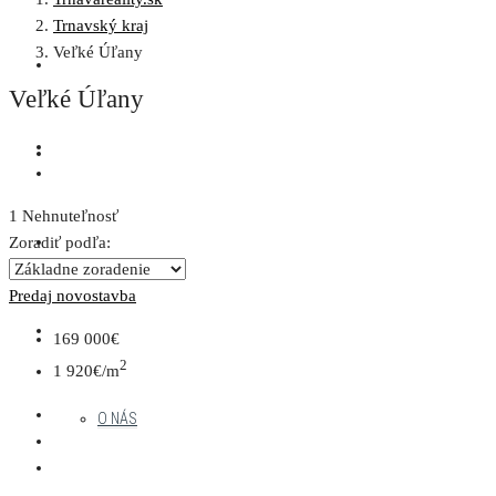
Trnavský kraj
Veľké Úľany
AKTUÁLNA PONUKA
Veľké Úľany
DEVELOPERSKÉ PROJEKTY
1 Nehnuteľnosť
NAŠE PROJEKTY
Zoradiť podľa:
Predaj
novostavba
MENU
169 000€
2
1 920€/m
O NÁS