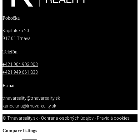
Pobočka
Kapitulská 20
917 01 Trnava
Telefón
+421 904 903 903
+421 949 661 833
E-mail
trnavareality@trnavareality.sk
kancelaria@trnavareality.sk
© Trnavareality.sk -
Ochrana osobných údajov
-
Pravidlá cookies
Compare listings