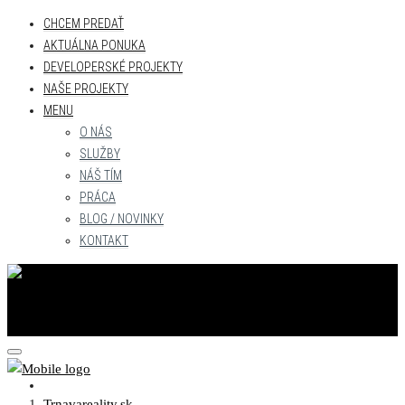
CHCEM PREDAŤ
AKTUÁLNA PONUKA
DEVELOPERSKÉ PROJEKTY
NAŠE PROJEKTY
MENU
O NÁS
SLUŽBY
NÁŠ TÍM
PRÁCA
BLOG / NOVINKY
KONTAKT
CHCEM PREDAŤ
Trnavareality.sk