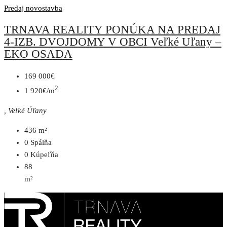
Predaj
novostavba
TRNAVA REALITY PONÚKA NA PREDAJ
4-IZB. DVOJDOMY V OBCI Veľké Uľany –
EKO OSADA
169 000€
2
1 920€/m
, Veľké Úľany
436
m²
0
Spálňa
0
Kúpeľňa
88
m²